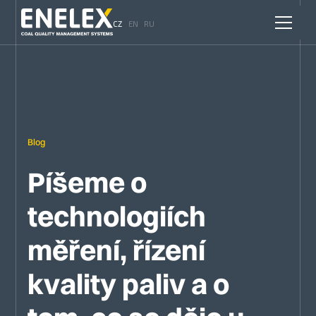
CZ
EN
RU
Blog
Píšeme o
technologiích
měření, řízení
kvality paliv a o