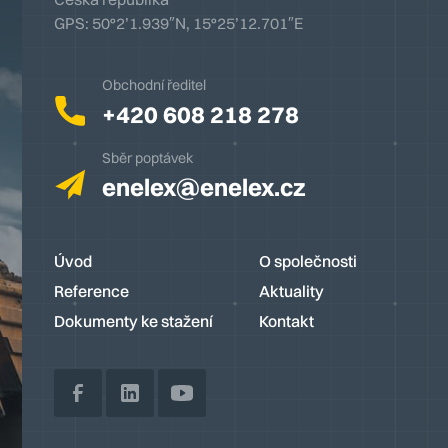
GPS: 50°2’1.939″N, 15°25’12.701″E
Obchodní ředitel
+420 608 218 278
Sběr poptávek
enelex@enelex.cz
Úvod
O společnosti
Reference
Aktuality
Dokumenty ke stažení
Kontakt