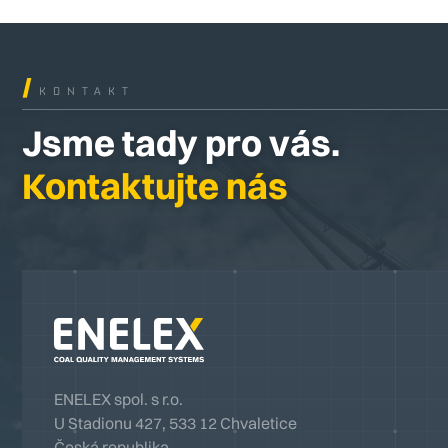
/
KONTAKT
Jsme tady pro vás.
Kontaktujte nás
ENELEX spol. s r.o.
U Stadionu 427, 533 12 Chvaletice
Česká republika